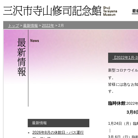
トップ
>
最新情報
>
2022年
>
2月
【2022年1月
新型コロナウイ
す。
皆様には急なお
す。
臨時休館
:2022
3月8
最新情報
1月24日（月）臨
｜
2026年8月の休館日・バス運行
3月 6日（日）臨