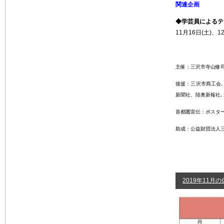
関連企画
◆学芸員による
11月16日(土)、1
主催：三沢市寺山修
後援：三沢市商工会､
新聞社、陸奥新報社
首都圏宣伝：ポスタ
助成：公益財団法人三
2019年11月