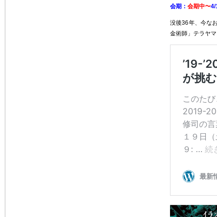
会期：
会期中〜
4
没後36年、今な
金術師」テラヤマ