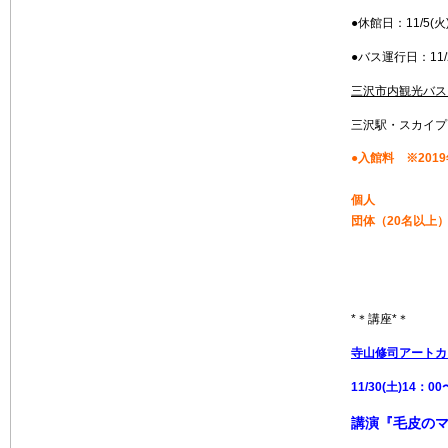
●休館日：11/5(火)
●バス運行日：11/2(
三沢市内観光バス
三沢駅・スカイプ
●入館
料 ※2019
個
団体（20名以上）
*＊講座*＊
寺山修司アートカ
11/30(土)14
講演『毛皮の