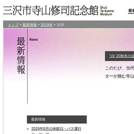
トップ
>
最新情報
>
2019年
>
10月
’19-’20秋
このたび、当代
ターが挑む寺
最新情報
2026年8月の休館日・バス運行