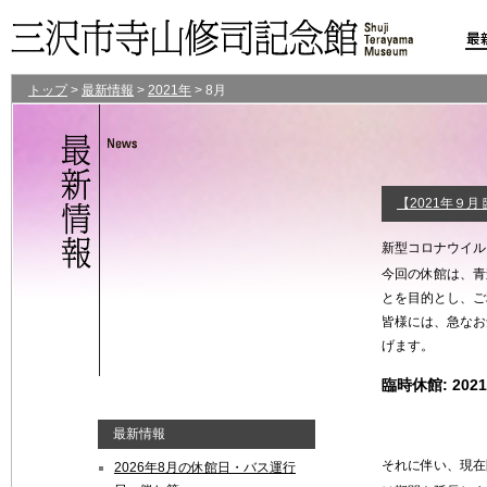
トップ
>
最新情報
>
2021年
>
8月
【2021年９月 
新型コロナウイル
今回の休館は、青
とを目的とし、ご
皆様には、急なお
げます。
臨時休館:
20
最新情報
それに伴い、現在
2026年8月の休館日・バス運行